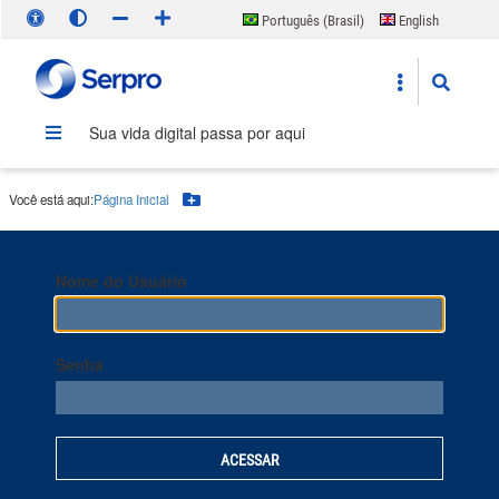
Português (Brasil)
English
Español
Sua vida digital passa por aqui
Você está aqui:
Página Inicial
Botão Menu
Nome do Usuário
Senha