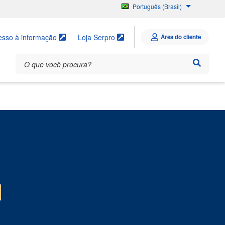
Português (Brasil)
English
Español
esso à informação
Loja Serpro
Área do cliente