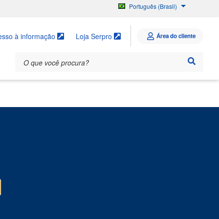
Português (Brasil)
English
Español
esso à informação
Loja Serpro
Área do cliente