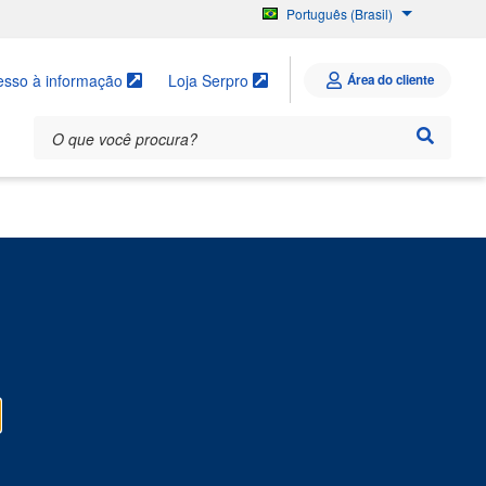
Português (Brasil)
English
Español
esso à informação
Loja Serpro
Área do cliente