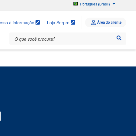
Português (Brasil)
English
Español
esso à informação
Loja Serpro
Área do cliente