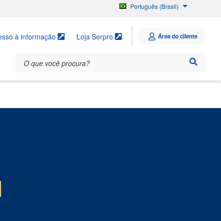
Português (Brasil)
English
Español
esso à informação
Loja Serpro
Área do cliente