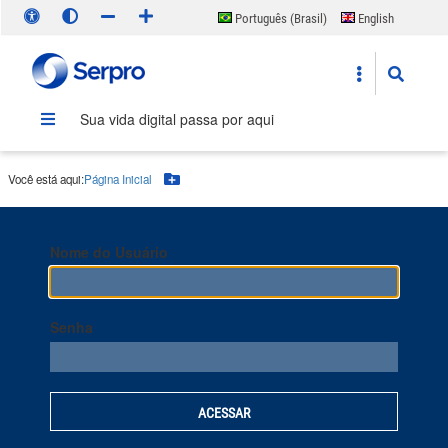
Português (Brasil)
English
Español
Sua vida digital passa por aqui
Você está aqui:
Página Inicial
Botão Menu
Nome do Usuário
Senha