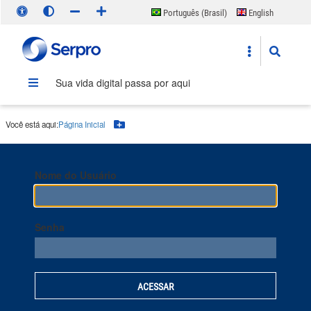
Português (Brasil)
English
Español
Sua vida digital passa por aqui
Você está aqui:
Página Inicial
Botão Menu
Nome do Usuário
Senha