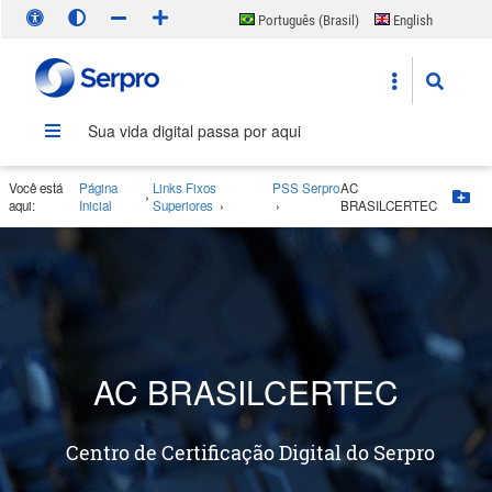
Português (Brasil)
English
Español
Sua vida digital passa por aqui
Você está
Página
Links Fixos
PSS Serpro
AC
›
Bo
aqui:
Inicial
Superiores
›
›
BRASILCERTEC
AC BRASILCERTEC
Centro de Certificação Digital do Serpro