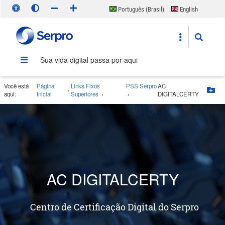
Português (Brasil)
English
Español
Sua vida digital passa por aqui
Você está
Página
Links Fixos
PSS Serpro
AC
›
Bo
aqui:
Inicial
Superiores
›
›
DIGITALCERTY
AC DIGITALCERTY
Centro de Certificação Digital do Serpro