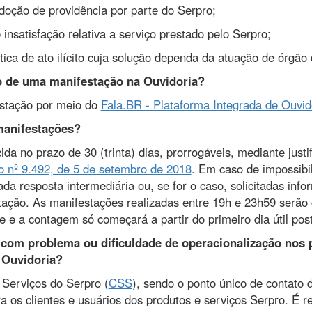
adoção de providência por parte do Serpro;
nsatisfação relativa a serviço prestado pelo Serpro;
ca de ato ilícito cuja solução dependa da atuação de órgão d
ro de uma manifestação na Ouvidoria?
estação por meio do
Fala.BR - Plataforma Integrada de Ouvid
manifestações?
da no prazo de 30 (trinta) dias, prorrogáveis, mediante justifi
o nº 9.492, de 5 de setembro de 2018
. Em caso de impossibi
da resposta intermediária ou, se for o caso, solicitadas info
ação. As manifestações realizadas entre 19h e 23h59 serão
te e a contagem só começará a partir do primeiro dia útil post
r com problema ou dificuldade de operacionalização nos 
 Ouvidoria?
 Serviços do Serpro (
CSS
), sendo o ponto único de contato 
a os clientes e usuários dos produtos e serviços Serpro. É r