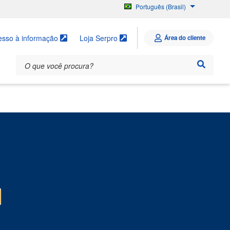
Português (Brasil)
English
Español
esso à informação
Loja Serpro
Área do cliente