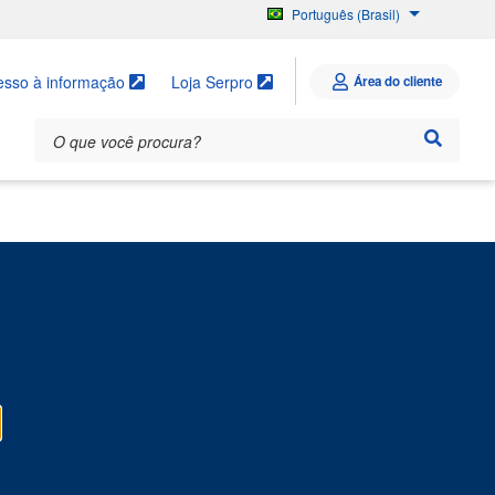
Português (Brasil)
English
Español
esso à informação
Loja Serpro
Área do cliente