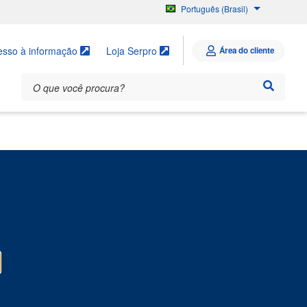
Português (Brasil)
English
Español
esso à informação
Loja Serpro
Área do cliente