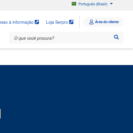
Português (Brasil)
English
Español
esso à informação
Loja Serpro
Área do cliente