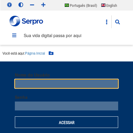
Português (Brasil)
English
Español
Sua vida digital passa por aqui
Você está aqui:
Página Inicial
Botão Menu
Nome do Usuário
Senha