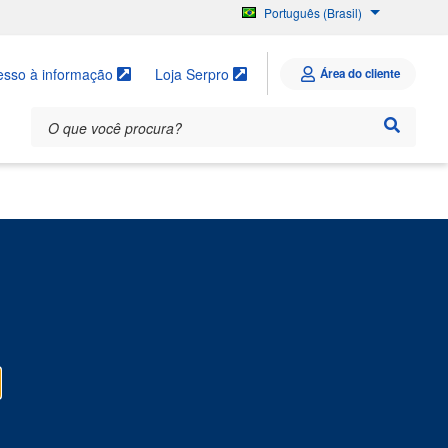
Português (Brasil)
English
Español
esso à informação
Loja Serpro
Área do cliente