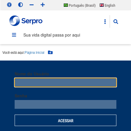
Português (Brasil)
English
Español
Sua vida digital passa por aqui
Você está aqui:
Página Inicial
Botão Menu
Nome do Usuário
Senha