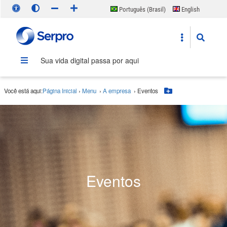
Português (Brasil)
English
Español
Sua vida digital passa por aqui
Você está aqui:
Página Inicial
›
Menu
›
A empresa
›
Eventos
Botão Menu
Eventos