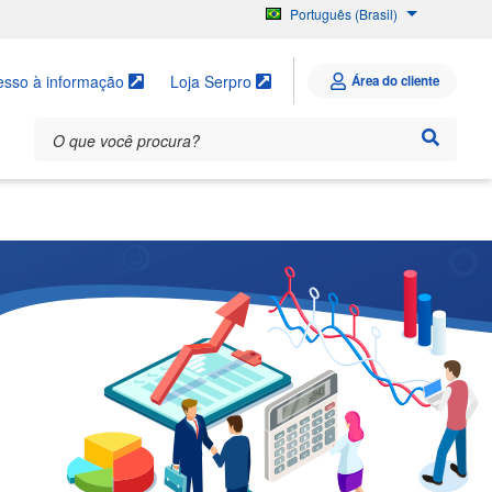
Português (Brasil)
English
Español
esso à informação
Loja Serpro
Área do cliente